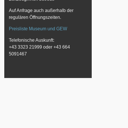
Auf Anfrage auch außerhalb der
regulären Öffnungszeiten.
Preisliste Museum und GEW
Telefonische Auskunft:
+43 3323 21999 oder +43 664
5091467