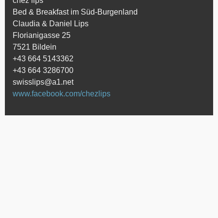
chez lips
Bed & Breakfast im Süd-Burgenland
Claudia & Daniel Lips
Florianigasse 25
7521 Bildein
+43 664 5143362
+43 664 3286700
swisslips@a1.net
www.facebook.com/chezlips