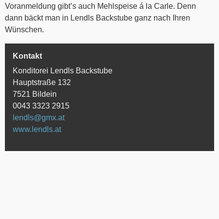
Voranmeldung gibt’s auch Mehlspeise á la Carle. Denn
dann bäckt man in Lendls Backstube ganz nach Ihren
Wünschen.
Kontakt
Konditorei Lendls Backstube
Hauptstraße 132
7521 Bildein
0043 3323 2915
lendls@gmx.at
www.lendls.at