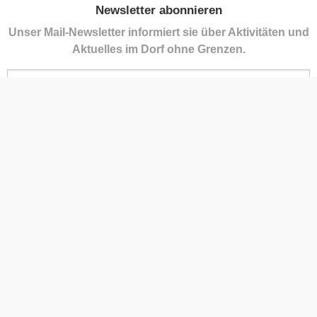
Newsletter abonnieren
Unser Mail-Newsletter informiert sie über Aktivitäten und
Aktuelles im Dorf ohne Grenzen.
Kontakt
Gemeindeamt Bildein
Florianigasse 1, 7521 Bildein
+43 3323 25 97
post@bildein.bgld.gv.at
Impressum