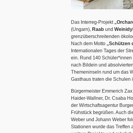
Das Interreg-Projekt
„Orchar
(Ungarn),
Raab
und
Weinidyl
grenzüberschreitenden ökolog
Nach dem Motto
„Schützen 
Internationalen Tages der St
ein. Rund 140 Schüler*innen
nach Bildein und absolvierten
Themeninseln rund um das W
Gasthaus traten die Schulen 
Bürgermeister Emmerich Zax 
Haider-Wallner, Dr. Csaba H
der Wirtschaftsagentur Bur
Frühstück begrüßen. Auch die
Weber und Johann Weber fol
Stationen wurde das Treffen 