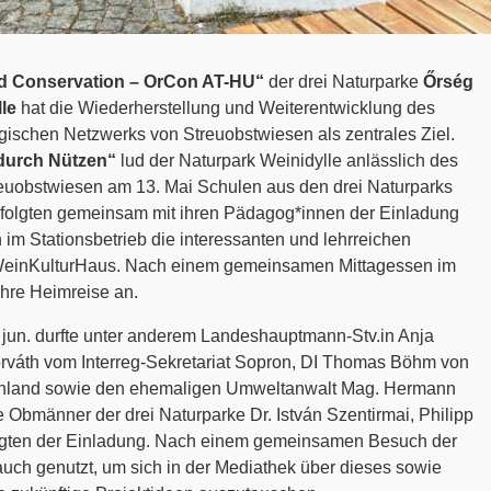
d Conservation – OrCon AT-HU“
der drei Naturparke
Őrség
le
hat die Wiederherstellung und Weiterentwicklung des
ischen Netzwerks von Streuobstwiesen als zentrales Ziel.
durch Nützen“
lud der Naturpark Weinidylle anlässlich des
reuobstwiesen am 13. Mai Schulen aus den drei Naturparks
 folgten gemeinsam mit ihren Pädagog*innen der Einladung
 im Stationsbetrieb die interessanten und lehrreichen
einKulturHaus. Nach einem gemeinsamen Mittagessen im
ihre Heimreise an.
jun. durfte unter anderem Landeshauptmann-Stv.in Anja
orváth vom Interreg-Sekretariat Sopron, DI Thomas Böhm von
genland sowie den ehemaligen Umweltanwalt Mag. Hermann
 Obmänner der drei Naturparke Dr. István Szentirmai, Philipp
gten der Einladung. Nach einem gemeinsamen Besuch der
auch genutzt, um sich in der Mediathek über dieses sowie