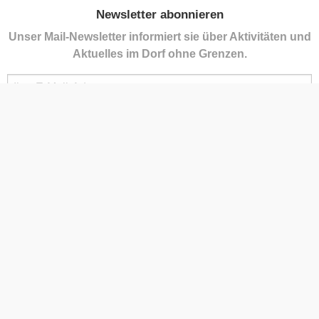
Newsletter abonnieren
Unser Mail-Newsletter informiert sie über Aktivitäten und
Aktuelles im Dorf ohne Grenzen.
Kontakt
Gemeindeamt Bildein
Florianigasse 1, 7521 Bildein
+43 3323 25 97
post@bildein.bgld.gv.at
Impressum