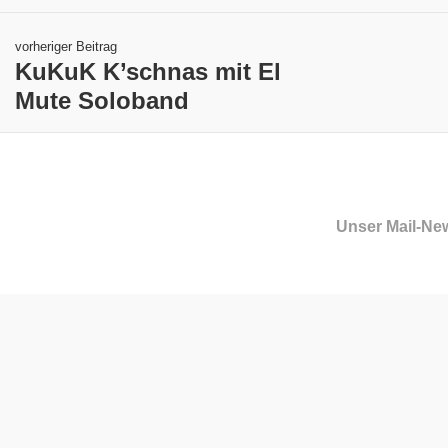
vorheriger Beitrag
KuKuK K’schnas mit El
Mute Soloband
Unser Mail-New
Kontakt
Gemeindeamt Bildein