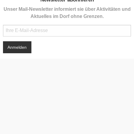
Unser Mail-Newsletter informiert sie über Aktivitäten und
Aktuelles im Dorf ohne Grenzen.
Kontakt
Gemeindeamt Bildein
Florianigasse 1, 7521 Bildein
+43 3323 25 97
post@bildein.bgld.gv.at
Impressum